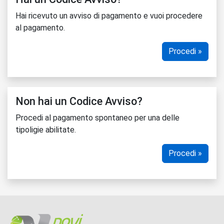
Hai ricevuto un avviso di pagamento e vuoi procedere
al pagamento.
Procedi »
Non hai un Codice Avviso?
Procedi al pagamento spontaneo per una delle
tipoligie abilitate.
Procedi »