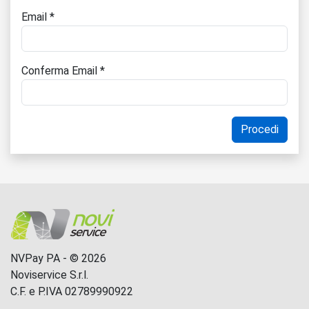
Email *
Conferma Email *
NVPay PA - © 2026
Noviservice S.r.l.
C.F. e P.IVA 02789990922