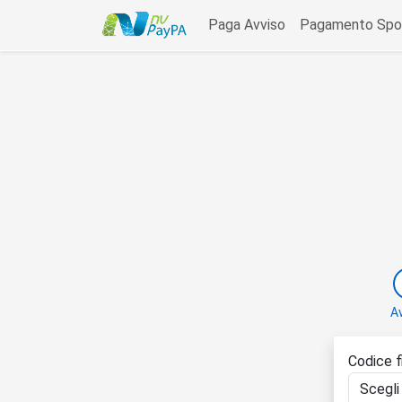
data-bs-toggle=
Paga Avviso
Pagamento Spo
A
Codice f