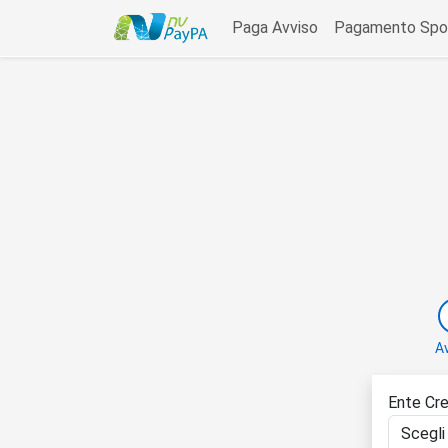
data-bs-toggle=
Paga Avviso
Pagamento Spo
A
Ente Cre